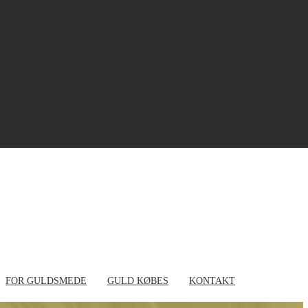
+45 9650 5051
info@aabyguld.dk
FOR GULDSMEDE
GULD KØBES
KONTAKT