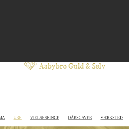
MA
URE
VIELSESRINGE
DÅBSGAVER
VÆRKSTED