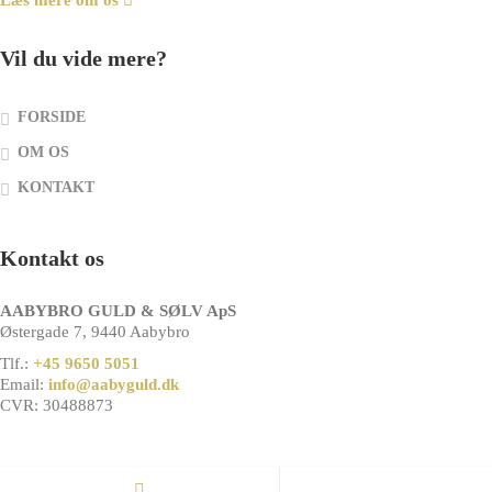
Læs mere om os
Vil du vide mere?
FORSIDE
OM OS
KONTAKT
Kontakt os
AABYBRO GULD & SØLV ApS
Østergade 7, 9440 Aabybro
Tlf.:
+45 9650 5051
Email:
info@aabyguld.dk
CVR: 30488873